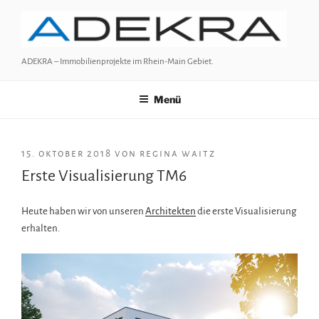
Zum
Inhalt
springen
ADEKRA – Immobilienprojekte im Rhein-Main Gebiet.
Menü
VERÖFFENTLICHT
15. oktober 2018
von
regina waitz
AM
Erste Visualisierung TM6
Heute haben wir von unseren
Architekten
die erste Visualisierung
erhalten.