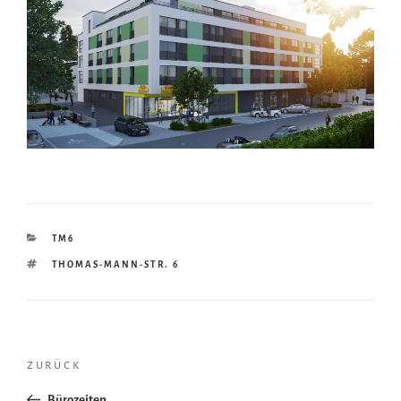
KATEGORIEN
TM6
SCHLAGWÖRTER
THOMAS-MANN-STR. 6
Beitragsnavigation
Vorheriger
zurück
Beitrag
Bürozeiten