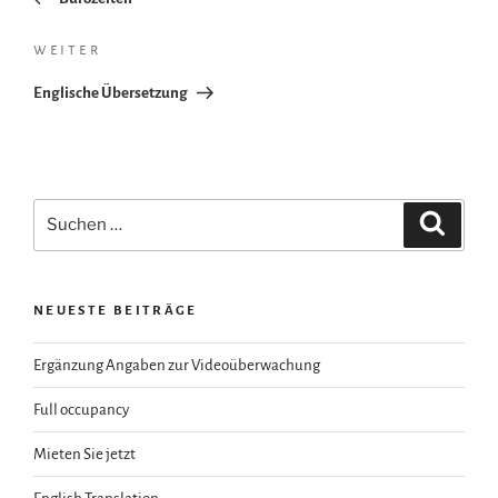
Nächster
weiter
Beitrag
Englische Übersetzung
Suchen
Suche
nach:
NEUESTE BEITRÄGE
Ergänzung Angaben zur Videoüberwachung
Full occupancy
Mieten Sie jetzt