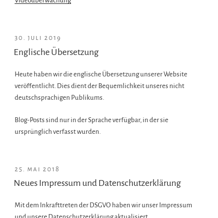
Videoüberwachung
VERÖFFENTLICHT
30. juli 2019
AM
Englische Übersetzung
Heute haben wir die englische Übersetzung unserer Website
veröffentlicht. Dies dient der Bequemlichkeit unseres nicht
deutschsprachigen Publikums.
Blog-Posts sind nur in der Sprache verfügbar, in der sie
ursprünglich verfasst wurden.
VERÖFFENTLICHT
25. mai 2018
AM
Neues Impressum und Datenschutzerklärung
Mit dem Inkrafttreten der DSGVO haben wir unser Impressum
und unsere Datenschutzerklärung aktualisiert.