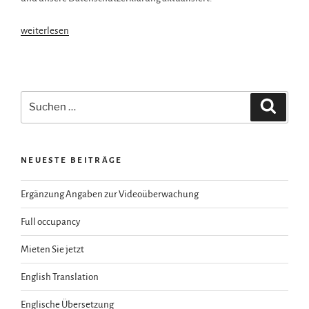
„Neues
weiterlesen
Impressum
und
Datenschutzerklärung“
Suchen
Suche
nach:
NEUESTE BEITRÄGE
Ergänzung Angaben zur Videoüberwachung
Full occupancy
Mieten Sie jetzt
English Translation
Englische Übersetzung