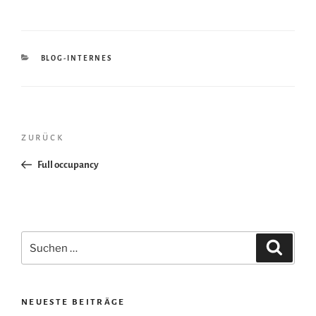
KATEGORIEN
BLOG-INTERNES
Beitragsnavigation
Vorheriger
zurück
Beitrag
Full occupancy
Suchen
Suche
nach:
NEUESTE BEITRÄGE